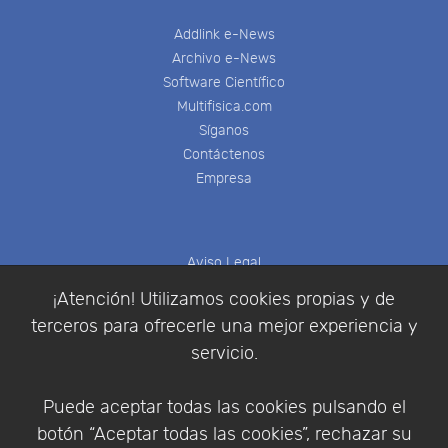
Addlink e-News
Archivo e-News
Software Científico
Multifisica.com
Síganos
Contáctenos
Empresa
Aviso Legal
Política de Cookies
¡Atención! Utilizamos cookies propias y de
Política de Privacidad
terceros para ofrecerle una mejor experiencia y
Condiciones de compra
servicio.
Identificarse
Registrarse
Puede aceptar todas las cookies pulsando el
botón “Aceptar todas las cookies”, rechazar su