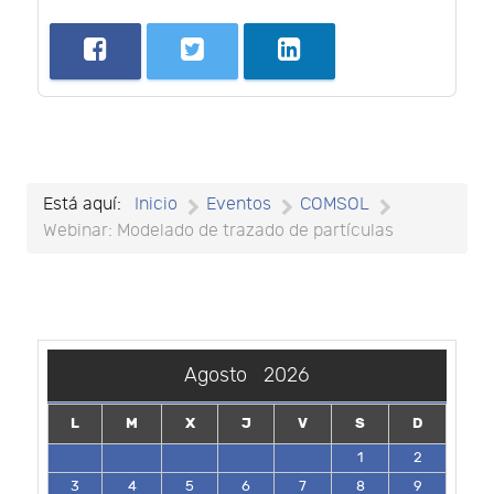
Está aquí:
Inicio
Eventos
COMSOL
Webinar: Modelado de trazado de partículas
Agosto
2026
L
M
X
J
V
S
D
1
2
3
4
5
6
7
8
9