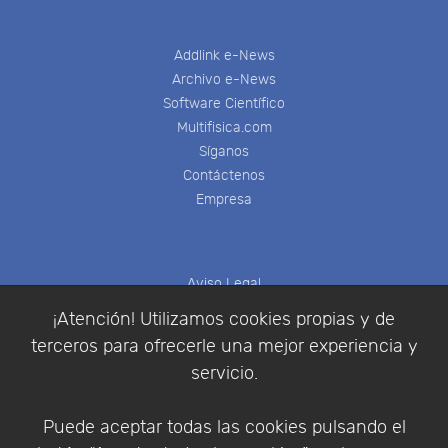
Addlink e-News
Archivo e-News
Software Científico
Multifisica.com
Síganos
Contáctenos
Empresa
Aviso Legal
Política de Cookies
¡Atención! Utilizamos cookies propias y de
Política de Privacidad
terceros para ofrecerle una mejor experiencia y
Condiciones de compra
servicio.
Identificarse
Registrarse
Puede aceptar todas las cookies pulsando el