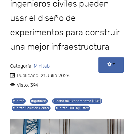
ingenieros civiles pueden
usar el diseño de
experimentos para construir
una mejor infraestructura
Categoría:
Minitab
Publicado: 21 Julio 2026
Visto: 394
Minitab
ingenieria
Diseño de Experimentos (DOE)
Minitab Solution Center
Minitab DOE by Effex