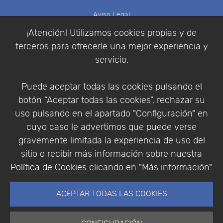
Aviso Legal
Política de Cookies
¡Atención! Utilizamos cookies propias y de
Política de Privacidad
terceros para ofrecerle una mejor experiencia y
Condiciones de compra
servicio.
Identificarse
Registrarse
Puede aceptar todas las cookies pulsando el
botón “Aceptar todas las cookies”, rechazar su
uso pulsando en el apartado "Configuración" en
cuyo caso le advertimos que puede verse
Empresa
|
Aviso Legal
|
Política de Privacidad
|
gravemente limitada la experiencia de uso del
Política de Cookies
sitio o recibir más información sobre nuestra
© Copyright 1994 - 2026. Addlink Software
Política de Cookies
clicando en "Más información".
Científico, S.L.
Distribuidor de soluciones software para España y
ACEPTAR TODAS LAS COOKIES
Portugal.