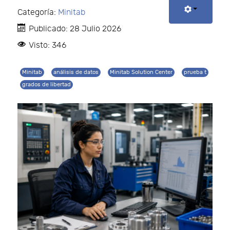
Categoría:
Minitab
Publicado: 28 Julio 2026
Visto: 346
Minitab
análisis de datos
Minitab Solution Center
prueba t
grados de libertad