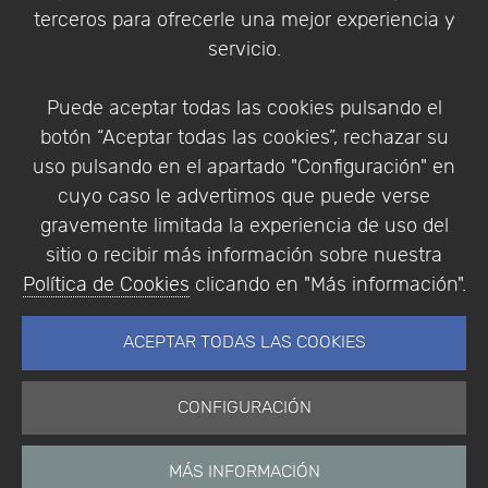
Política de Privacidad
terceros para ofrecerle una mejor experiencia y
Condiciones de compra
servicio.
Identificarse
Registrarse
Puede aceptar todas las cookies pulsando el
botón “Aceptar todas las cookies”, rechazar su
uso pulsando en el apartado "Configuración" en
cuyo caso le advertimos que puede verse
Empresa
|
Aviso Legal
|
Política de Privacidad
|
gravemente limitada la experiencia de uso del
Política de Cookies
sitio o recibir más información sobre nuestra
© Copyright 1994 - 2026. Addlink Software
Política de Cookies
clicando en "Más información".
Científico, S.L.
Distribuidor de soluciones software para España y
ACEPTAR TODAS LAS COOKIES
Portugal.
CONFIGURACIÓN
MÁS INFORMACIÓN