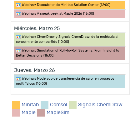
Webinar: Descubriendo Minitab Solution Center (
12:00
)
Webinar: A sneak peek at Maple 2026 (
16:00
)
Miércoles,
Marzo
25
Webinar: ChemDraw y Signals ChemDraw: de la molécula al
conocimiento compartido (
10:00
)
Webinar: Simulation of Roll-to-Roll Systems: From Insight to
Better Decisions (
15:00
)
Jueves,
Marzo
26
Webinar: Modelado de transferencia de calor en procesos
multifísicos (
10:00
)
Minitab
Comsol
Signals ChemDraw
Maple
MapleSim