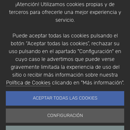
Política de Cookies
¡Atención! Utilizamos cookies propias y de
Política de Privacidad
terceros para ofrecerle una mejor experiencia y
Condiciones de compra
servicio.
Identificarse
Registrarse
Puede aceptar todas las cookies pulsando el
botón “Aceptar todas las cookies”, rechazar su
uso pulsando en el apartado "Configuración" en
cuyo caso le advertimos que puede verse
Empresa
|
Aviso Legal
|
Política de Privacidad
|
gravemente limitada la experiencia de uso del
Política de Cookies
sitio o recibir más información sobre nuestra
© Copyright 1994 - 2026. Addlink Software
Política de Cookies
clicando en "Más información".
Científico, S.L.
Distribuidor de soluciones software para España y
ACEPTAR TODAS LAS COOKIES
Portugal.
CONFIGURACIÓN