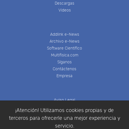
Descargas
Videos
Addlink e-News
Archivo e-News
Software Científico
Multifisica.com
Síganos
Contáctenos
Empresa
Aviso Legal
Política de Cookies
¡Atención! Utilizamos cookies propias y de
Política de Privacidad
terceros para ofrecerle una mejor experiencia y
Condiciones de compra
servicio.
Identificarse