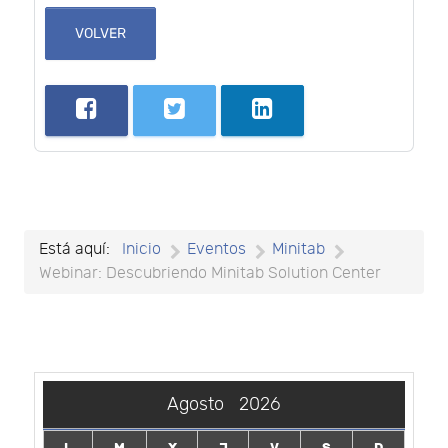
VOLVER
Está aquí:
Inicio
Eventos
Minitab
Webinar: Descubriendo Minitab Solution Center
Agosto
2026
L
M
X
J
V
S
D