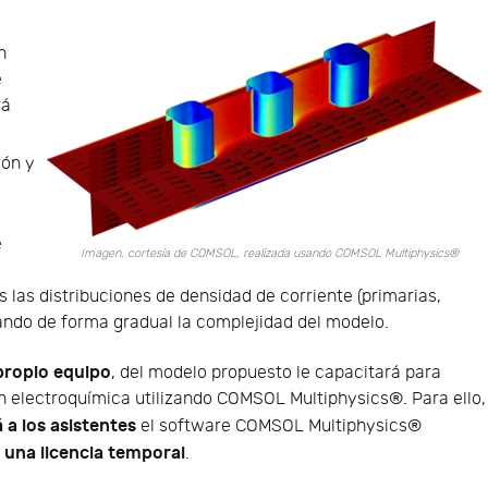
e
n
e
rá
ión y
e
Imagen, cortesía de COMSOL, realizada usando COMSOL Multiphysics®
 las distribuciones de densidad de corriente (primarias,
ando de forma gradual la complejidad del modelo.
propio equipo
, del modelo propuesto le capacitará para
n electroquímica utilizando COMSOL Multiphysics®. Para ello,
á a los asistentes
el software COMSOL Multiphysics®
una licencia temporal
y
.