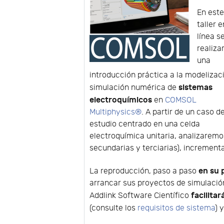
En est
taller e
línea s
realiza
una
introducción práctica a la modelizac
sistemas
simulación numérica de
electroquímicos
en
COMSOL
Multiphysics®
. A partir de un caso d
estudio centrado en una celda
electroquímica unitaria, analizaremos
secundarias y terciarias), increment
en su 
La reproducción, paso a paso
arrancar sus proyectos de simulació
facilitar
Addlink Software Científico
(consulte los
requisitos de sistema
) 