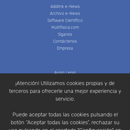
Addlink e-News
Archivo e-News
Software Científico
Multifisica.com
Síganos
Contáctenos
Empresa
Aviso Legal
Política de Cookies
¡Atención! Utilizamos cookies propias y de
Política de Privacidad
terceros para ofrecerle una mejor experiencia y
Condiciones de compra
servicio.
Identificarse
Registrarse
Puede aceptar todas las cookies pulsando el
botón “Aceptar todas las cookies”, rechazar su