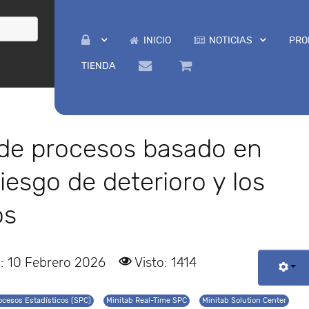
INICIO
NOTICIAS
PRO
TIENDA
 de procesos basado en
iesgo de deterioro y los
os
: 10 Febrero 2026
Visto: 1414
ocesos Estadísticos (SPC)
Minitab Real-Time SPC
Minitab Solution Center