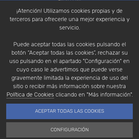
Política de Cookies
¡Atención! Utilizamos cookies propias y de
Política de Privacidad
terceros para ofrecerle una mejor experiencia y
Condiciones de compra
servicio.
Identificarse
Registrarse
Puede aceptar todas las cookies pulsando el
botón “Aceptar todas las cookies”, rechazar su
uso pulsando en el apartado "Configuración" en
cuyo caso le advertimos que puede verse
Empresa
|
Aviso Legal
|
Política de Privacidad
|
gravemente limitada la experiencia de uso del
Política de Cookies
sitio o recibir más información sobre nuestra
© Copyright 1994 - 2026. Addlink Software
Política de Cookies
clicando en "Más información".
Científico, S.L.
Distribuidor de soluciones software para España y
ACEPTAR TODAS LAS COOKIES
Portugal.
CONFIGURACIÓN