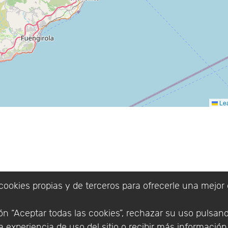
Lea
cookies propias y de terceros para ofrecerle una mejor 
n “Aceptar todas las cookies”, rechazar su uso pulsan
 experiencia de uso del sitio o recibir más informació