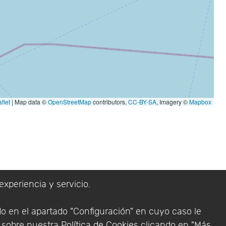
flet
|
Map data ©
OpenStreetMap
contributors,
CC-BY-SA
, Imagery ©
Mapbox
experiencia y servicio.
do en el apartado "Configuración" en cuyo caso le
n sobre nuestra
Política de Cookies
clicando en "Más