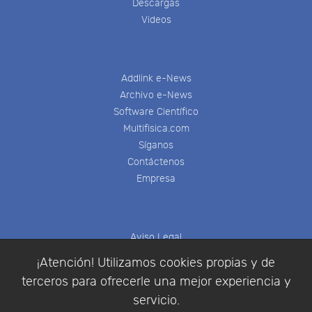
Descargas
Videos
Addlink e-News
Archivo e-News
Software Científico
Multifisica.com
Síganos
Contáctenos
Empresa
Aviso Legal
Política de Cookies
¡Atención! Utilizamos cookies propias y de
Política de Privacidad
terceros para ofrecerle una mejor experiencia y
Condiciones de compra
servicio.
Identificarse