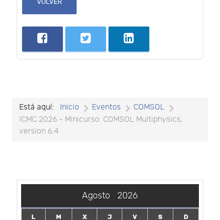
VOLVER
Está aquí:
Inicio
Eventos
COMSOL
ICMC 2026 - Minicurso: COMSOL Multiphysics,
version 6.4
Agosto
2026
L
M
X
J
V
S
D