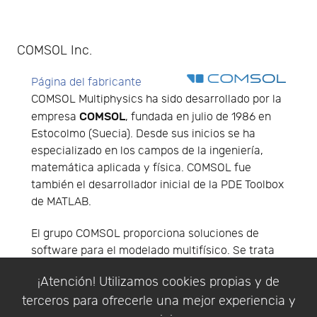
COMSOL Inc.
Página del fabricante
COMSOL Multiphysics ha sido desarrollado por la
COMSOL
empresa
, fundada en julio de 1986 en
Estocolmo (Suecia). Desde sus inicios se ha
especializado en los campos de la ingeniería,
matemática aplicada y física. COMSOL fue
también el desarrollador inicial de la PDE Toolbox
de MATLAB.
El grupo COMSOL proporciona soluciones de
software para el modelado multifísico. Se trata
de una empresa de software para ingeniería de
¡Atención! Utilizamos cookies propias y de
alta tecnología con un rápido crecimiento, una
terceros para ofrecerle una mejor experiencia y
trayectoria probada y una visión como líder de la