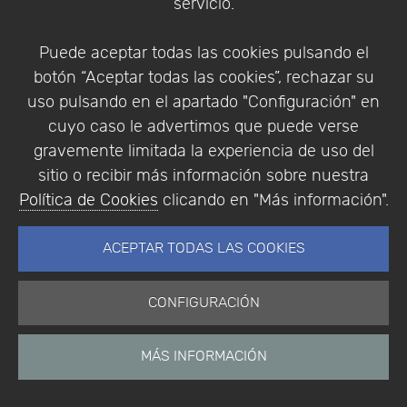
industria. Tras su gran crecimiento dispone de
servicio.
oficinas en Dinamarca, Finlandia, Francia,
Alemania, Holanda, Noruega, India, Italia, Suiza,
Puede aceptar todas las cookies pulsando el
Reino Unido y EE.UU.
botón “Aceptar todas las cookies”, rechazar su
uso pulsando en el apartado "Configuración" en
cuyo caso le advertimos que puede verse
Ver todos los productos de COMSOL Inc.
gravemente limitada la experiencia de uso del
sitio o recibir más información sobre nuestra
Política de Cookies
clicando en "Más información".
ACEPTAR TODAS LAS COOKIES
CONFIGURACIÓN
MÁS INFORMACIÓN