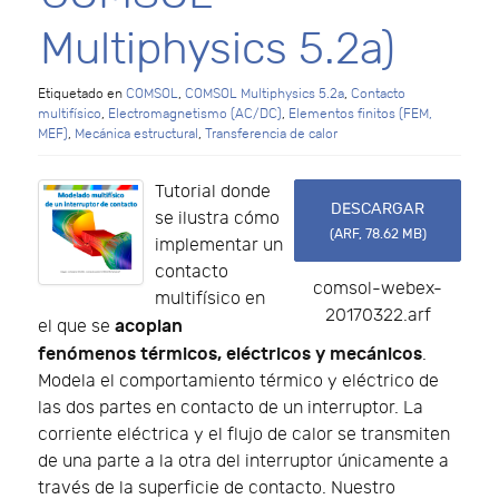
Multiphysics 5.2a)
Etiquetado en
COMSOL
,
COMSOL Multiphysics 5.2a
,
Contacto
multifísico
,
Electromagnetismo (AC/DC)
,
Elementos finitos (FEM,
MEF)
,
Mecánica estructural
,
Transferencia de calor
Tutorial donde
DESCARGAR
se ilustra cómo
(
ARF,
78.62 MB
)
implementar un
contacto
comsol-webex-
multifísico en
20170322.arf
acoplan
el que se
fenómenos térmicos, eléctricos y mecánicos
.
Modela el comportamiento térmico y eléctrico de
las dos partes en contacto de un interruptor. La
corriente eléctrica y el flujo de calor se transmiten
de una parte a la otra del interruptor únicamente a
través de la superficie de contacto. Nuestro