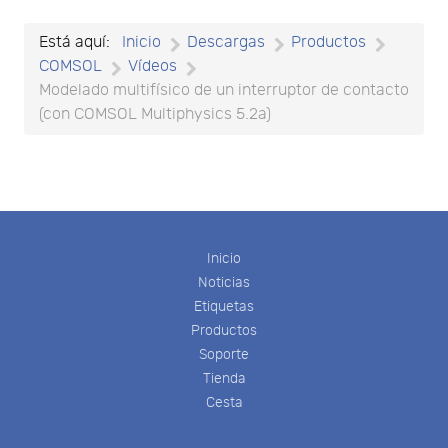
Está aquí:
Inicio
Descargas
Productos
COMSOL
Vídeos
Modelado multifísico de un interruptor de contacto
(con COMSOL Multiphysics 5.2a)
Inicio
Noticias
Etiquetas
Productos
Soporte
Tienda
Cesta