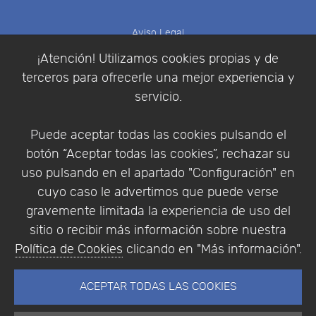
Aviso Legal
Política de Cookies
¡Atención! Utilizamos cookies propias y de
Política de Privacidad
terceros para ofrecerle una mejor experiencia y
Condiciones de compra
servicio.
Identificarse
Registrarse
Puede aceptar todas las cookies pulsando el
botón “Aceptar todas las cookies”, rechazar su
uso pulsando en el apartado "Configuración" en
cuyo caso le advertimos que puede verse
Empresa
|
Aviso Legal
|
Política de Privacidad
|
gravemente limitada la experiencia de uso del
Política de Cookies
sitio o recibir más información sobre nuestra
© Copyright 1994 - 2026. Addlink Software
Política de Cookies
clicando en "Más información".
Científico, S.L.
Distribuidor de soluciones software para España y
ACEPTAR TODAS LAS COOKIES
Portugal.