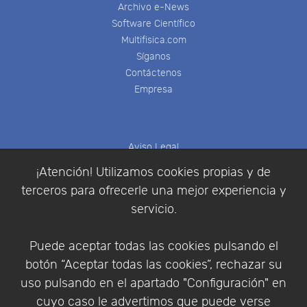
Archivo e-News
Software Científico
Multifisica.com
Síganos
Contáctenos
Empresa
Aviso Legal
Política de Cookies
¡Atención! Utilizamos cookies propias y de
Política de Privacidad
terceros para ofrecerle una mejor experiencia y
Condiciones de compra
servicio.
Identificarse
Registrarse
Puede aceptar todas las cookies pulsando el
botón “Aceptar todas las cookies”, rechazar su
uso pulsando en el apartado "Configuración" en
cuyo caso le advertimos que puede verse