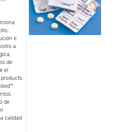
rciona
llo,
ución e
istro a
gica,
cos de
e el
 products.
plied™
ntos.
so de
el
la calidad