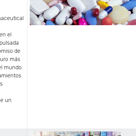
aceutical
en el
mpulsada
omiso de
turo más
 el mundo.
tamientos
os
de un