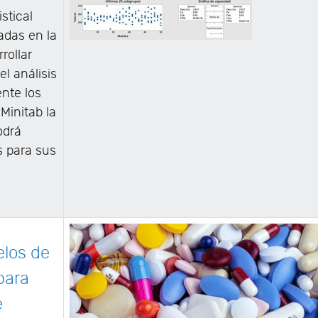
stical
adas en la
rollar
el análisis
ente los
Minitab la
odrá
s para sus
los de
para
e