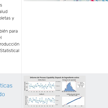
as
alud
letas y
bién para
l
producción
tatistical
ticas
do