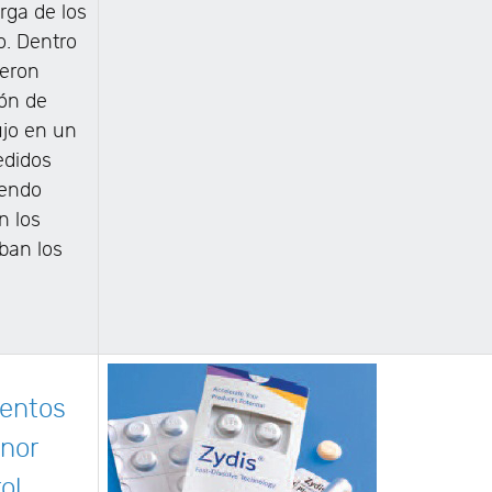
rga de los
o. Dentro
ieron
ón de
ujo en un
edidos
iendo
n los
ban los
ientos
nor
ol