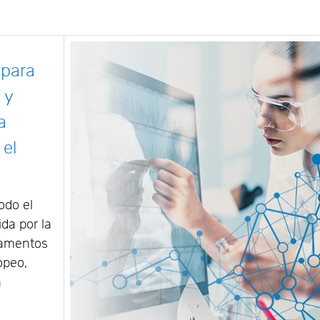
 para
 y
a
 el
odo el
da por la
camentos
opeo,
a