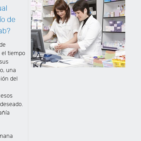
ual
ío de
ab?
 de
r el tiempo
 sus
o, una
ión del
a
cesos
 deseado.
añía
umana