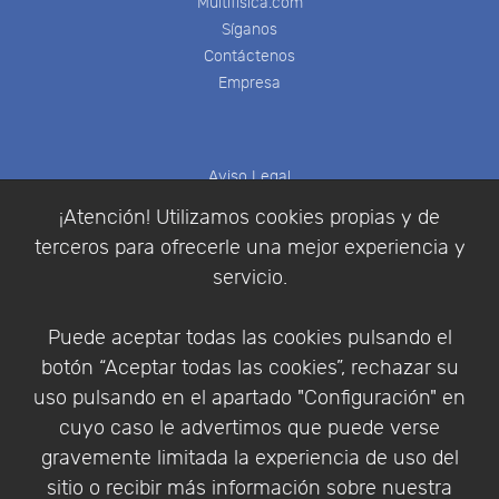
Multifisica.com
Síganos
Contáctenos
Empresa
Aviso Legal
Política de Cookies
¡Atención! Utilizamos cookies propias y de
Política de Privacidad
terceros para ofrecerle una mejor experiencia y
Condiciones de compra
servicio.
Identificarse
Registrarse
Puede aceptar todas las cookies pulsando el
botón “Aceptar todas las cookies”, rechazar su
uso pulsando en el apartado "Configuración" en
cuyo caso le advertimos que puede verse
Empresa
|
Aviso Legal
|
Política de Privacidad
|
gravemente limitada la experiencia de uso del
Política de Cookies
sitio o recibir más información sobre nuestra