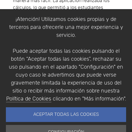
manera más fácil. La aplicación realizaba los
cálculos, lo que permitió a los estudiantes
concentrarse en el aprendizaje de los conceptos
¡Atención! Utilizamos cookies propias y de
y lo que pueden revelar acerca del mundo. El
terceros para ofrecerle una mejor experiencia y
software fue adoptado rápidamente por otras
servicio.
instituciones de educación superior y
revolucionó la forma en que las personas
enseñan y realizan los análisis de datos.
Puede aceptar todas las cookies pulsando el
botón “Aceptar todas las cookies”, rechazar su
En la actualidad, Minitab continúa facilitando el
uso pulsando en el apartado "Configuración" en
descubrimiento y la transformación. Miles de
cuyo caso le advertimos que puede verse
empresas utilizan Minitab,
Quality Companion
y
gravemente limitada la experiencia de uso del
Quality Trainer
para descubrir defectos en sus
sitio o recibir más información sobre nuestra
procesos a fin de mejorarlos.
Política de Cookies
clicando en "Más información".
Minitab también es reconocido ampliamente
como el mejor proveedor de servicio al cliente
ACEPTAR TODAS LAS COOKIES
dentro de la industria, incluyendo una excelente
capacitación y soporte técnico.