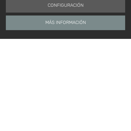
CONFIGURACIÓN
MÁS INFORMACIÓN
Está aquí:
Inicio
Productos
Software
Módulo de analítica predictiva
Inicio
Noticias
Etiquetas
Productos