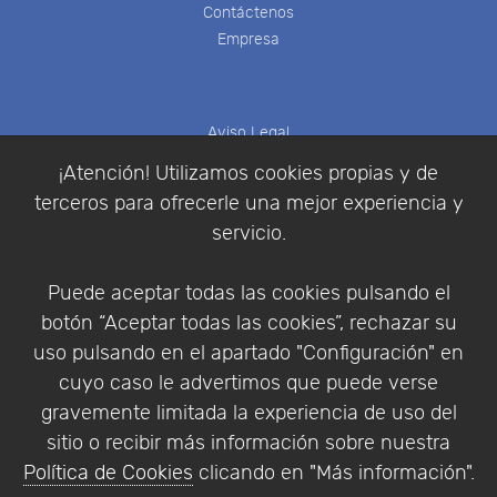
Contáctenos
Empresa
Aviso Legal
Política de Cookies
¡Atención! Utilizamos cookies propias y de
Política de Privacidad
terceros para ofrecerle una mejor experiencia y
Condiciones de compra
servicio.
Identificarse
Registrarse
Puede aceptar todas las cookies pulsando el
botón “Aceptar todas las cookies”, rechazar su
uso pulsando en el apartado "Configuración" en
cuyo caso le advertimos que puede verse
Empresa
|
Aviso Legal
|
Política de Privacidad
|
gravemente limitada la experiencia de uso del
Política de Cookies
sitio o recibir más información sobre nuestra
© Copyright 1994 - 2026. Addlink Software
Política de Cookies
clicando en "Más información".
Científico, S.L.