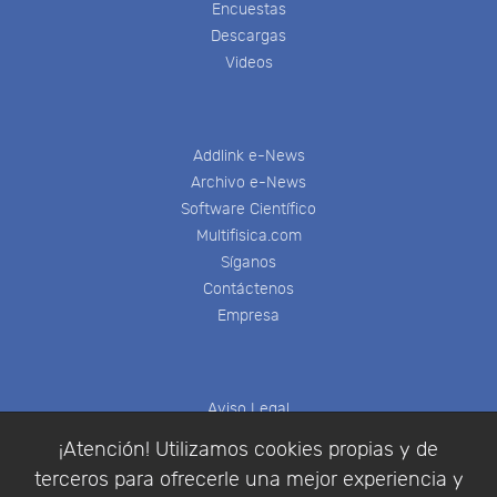
Encuestas
Descargas
Videos
Addlink e-News
Archivo e-News
Software Científico
Multifisica.com
Síganos
Contáctenos
Empresa
Aviso Legal
Política de Cookies
¡Atención! Utilizamos cookies propias y de
Política de Privacidad
terceros para ofrecerle una mejor experiencia y
Condiciones de compra