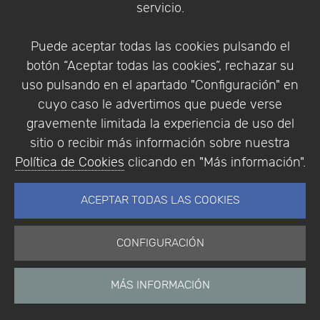
servicio.
Identificarse
Registrarse
Puede aceptar todas las cookies pulsando el
botón “Aceptar todas las cookies”, rechazar su
uso pulsando en el apartado "Configuración" en
cuyo caso le advertimos que puede verse
Empresa
|
Aviso Legal
|
Política de Privacidad
|
gravemente limitada la experiencia de uso del
Política de Cookies
sitio o recibir más información sobre nuestra
© Copyright 1994 - 2026. Addlink Software
Política de Cookies
clicando en "Más información".
Científico, S.L.
Distribuidor de soluciones software para España y
ACEPTAR TODAS LAS COOKIES
Portugal.
CONFIGURACIÓN
MÁS INFORMACIÓN