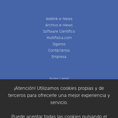
Addlink e-News
Archivo e-News
Software Científico
Multifisica.com
Síganos
Contáctenos
Empresa
Aviso Legal
Política de Cookies
¡Atención! Utilizamos cookies propias y de
Política de Privacidad
terceros para ofrecerle una mejor experiencia y
Condiciones de compra
servicio.
Identificarse
Registrarse
Puede aceptar todas las cookies pulsando el