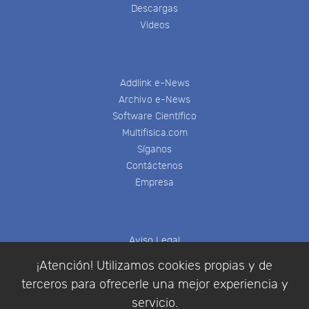
Descargas
Videos
Addlink e-News
Archivo e-News
Software Científico
Multifisica.com
Síganos
Contáctenos
Empresa
Aviso Legal
Política de Cookies
¡Atención! Utilizamos cookies propias y de
Política de Privacidad
terceros para ofrecerle una mejor experiencia y
Condiciones de compra
servicio.
Identificarse