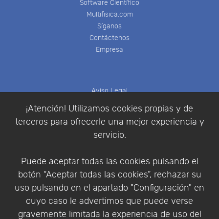
Software Científico
Multifisica.com
Síganos
Contáctenos
Empresa
Aviso Legal
Política de Cookies
¡Atención! Utilizamos cookies propias y de
Política de Privacidad
terceros para ofrecerle una mejor experiencia y
Condiciones de compra
servicio.
Identificarse
Registrarse
Puede aceptar todas las cookies pulsando el
botón “Aceptar todas las cookies”, rechazar su
uso pulsando en el apartado "Configuración" en
cuyo caso le advertimos que puede verse
Empresa
|
Aviso Legal
|
Política de Privacidad
|
gravemente limitada la experiencia de uso del