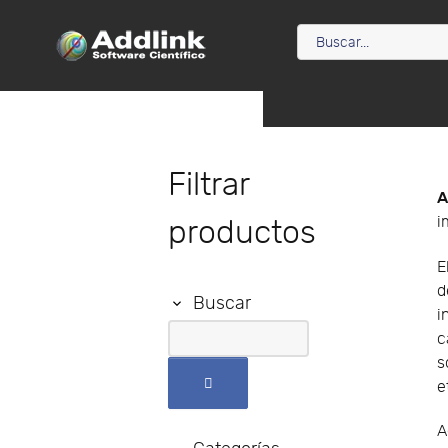
Filtrar
A
i
productos
E
d
Buscar
i
c
s
e
A