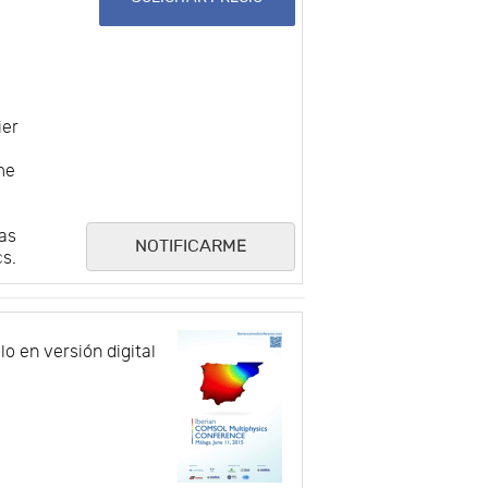
ier
me
mas
NOTIFICARME
cs.
lo en versión digital