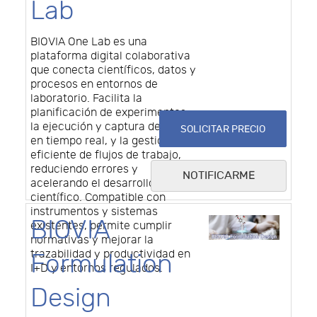
Lab
BIOVIA One Lab es una
plataforma digital colaborativa
que conecta científicos, datos y
procesos en entornos de
laboratorio. Facilita la
planificación de experimentos,
la ejecución y captura de datos
SOLICITAR PRECIO
en tiempo real, y la gestión
eficiente de flujos de trabajo,
reduciendo errores y
NOTIFICARME
acelerando el desarrollo
científico. Compatible con
instrumentos y sistemas
BIOVIA
existentes, permite cumplir
normativas y mejorar la
trazabilidad y productividad en
Formulation
I+D y entornos regulados.
Design