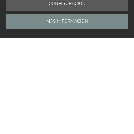
CONFIGURACIÓN
MÁS INFORMACIÓN
Está aquí:
Inicio
Productos
Software
BIOVIA Formulation Design
Inicio
Noticias
Etiquetas
Productos