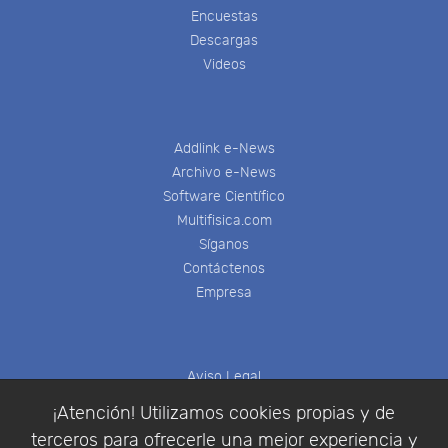
Encuestas
Descargas
Videos
Addlink e-News
Archivo e-News
Software Científico
Multifisica.com
Síganos
Contáctenos
Empresa
Aviso Legal
Política de Cookies
¡Atención! Utilizamos cookies propias y de
Política de Privacidad
terceros para ofrecerle una mejor experiencia y