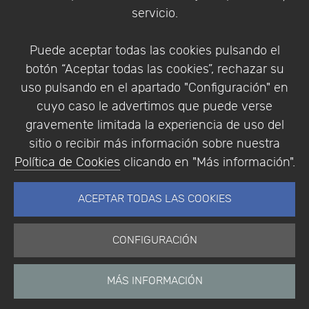
Condiciones de compra
servicio.
Identificarse
Registrarse
Puede aceptar todas las cookies pulsando el
botón “Aceptar todas las cookies”, rechazar su
uso pulsando en el apartado "Configuración" en
cuyo caso le advertimos que puede verse
Empresa
|
Aviso Legal
|
Política de Privacidad
|
gravemente limitada la experiencia de uso del
Política de Cookies
sitio o recibir más información sobre nuestra
© Copyright 1994 - 2026. Addlink Software
Política de Cookies
clicando en "Más información".
Científico, S.L.
Distribuidor de soluciones software para España y
ACEPTAR TODAS LAS COOKIES
Portugal.
CONFIGURACIÓN
MÁS INFORMACIÓN