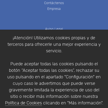
Contáctenos
Empresa
Aviso Legal
Política de Cookies
¡Atención! Utilizamos cookies propias y de
Política de Privacidad
terceros para ofrecerle una mejor experiencia y
Condiciones de compra
servicio.
Identificarse
Registrarse
Puede aceptar todas las cookies pulsando el
botón “Aceptar todas las cookies”, rechazar su
uso pulsando en el apartado "Configuración" en
cuyo caso le advertimos que puede verse
Empresa
|
Aviso Legal
|
Política de Privacidad
|
gravemente limitada la experiencia de uso del
Política de Cookies
sitio o recibir más información sobre nuestra
© Copyright 1994 - 2026. Addlink Software
Política de Cookies
clicando en "Más información".
Científico, S.L.