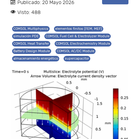
Publicado: 20 Mayo 2026
Visto: 488
COMSOL Multiphysics
elementos finitos (FEM, MEF)
simulación PDE
COMSOL Fuel Cell & Electrolyzer Module
COMSOL Heat Transfer
COMSOL Electrochemistry Module
Battery Design Module
COMSOL AC/DC Module
almacenamiento energético
supercapacitor