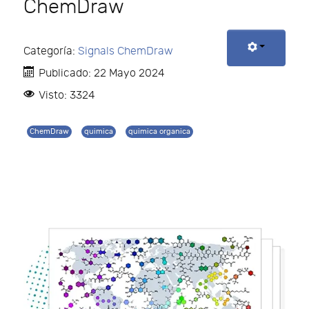
ChemDraw
Categoría:
Signals ChemDraw
Publicado: 22 Mayo 2024
Visto: 3324
ChemDraw
quimica
quimica organica