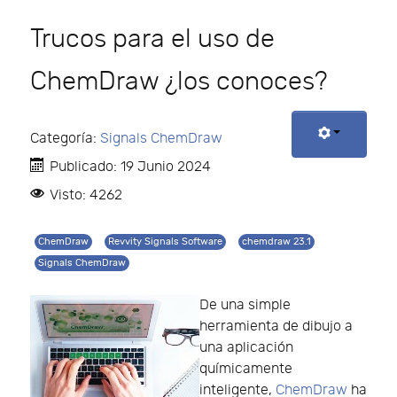
Trucos para el uso de
ChemDraw ¿los conoces?
Categoría:
Signals ChemDraw
Publicado: 19 Junio 2024
Visto: 4262
ChemDraw
Revvity Signals Software
chemdraw 23.1
Signals ChemDraw
De una simple
herramienta de dibujo a
una aplicación
químicamente
inteligente,
ChemDraw
ha