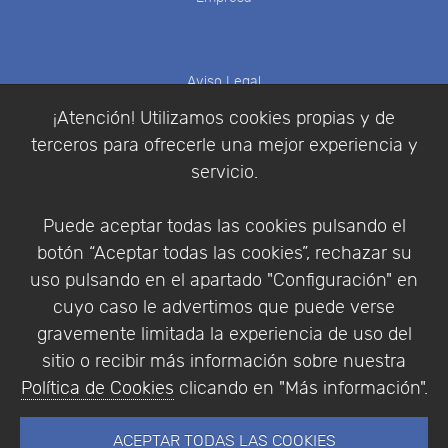
Aviso Legal
Política de Cookies
¡Atención! Utilizamos cookies propias y de
Política de Privacidad
terceros para ofrecerle una mejor experiencia y
Condiciones de compra
servicio.
Identificarse
Registrarse
Puede aceptar todas las cookies pulsando el
botón “Aceptar todas las cookies”, rechazar su
uso pulsando en el apartado "Configuración" en
cuyo caso le advertimos que puede verse
Empresa
|
Aviso Legal
|
Política de Privacidad
|
gravemente limitada la experiencia de uso del
Política de Cookies
sitio o recibir más información sobre nuestra
© Copyright 1994 - 2026. Addlink Software
Política de Cookies
clicando en "Más información".
Científico, S.L.
Distribuidor de soluciones software para España y
ACEPTAR TODAS LAS COOKIES