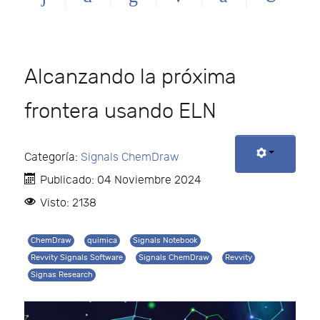
Alcanzando la próxima
frontera usando ELN
Categoría:
Signals ChemDraw
Publicado: 04 Noviembre 2024
Visto: 2138
ChemDraw
quimica
Signals Notebook
Revvity Signals Software
Signals ChemDraw
Revvity
Signas Research