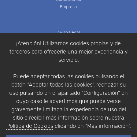
Empresa
Aviso Legal
Política de Cookies
¡Atención! Utilizamos cookies propias y de
Política de Privacidad
terceros para ofrecerle una mejor experiencia y
Condiciones de compra
servicio.
Identificarse
Registrarse
Puede aceptar todas las cookies pulsando el
botón “Aceptar todas las cookies”, rechazar su
uso pulsando en el apartado "Configuración" en
cuyo caso le advertimos que puede verse
Empresa
|
Aviso Legal
|
Política de Privacidad
|
gravemente limitada la experiencia de uso del
Política de Cookies
sitio o recibir más información sobre nuestra
© Copyright 1994 - 2026. Addlink Software
Política de Cookies
clicando en "Más información".
Científico, S.L.