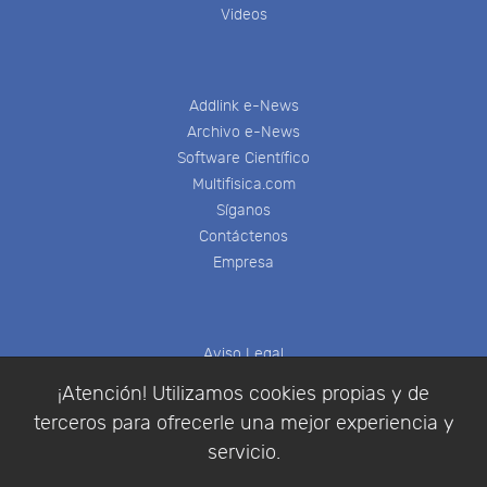
Videos
Addlink e-News
Archivo e-News
Software Científico
Multifisica.com
Síganos
Contáctenos
Empresa
Aviso Legal
Política de Cookies
¡Atención! Utilizamos cookies propias y de
Política de Privacidad
terceros para ofrecerle una mejor experiencia y
Condiciones de compra
servicio.
Identificarse
Registrarse