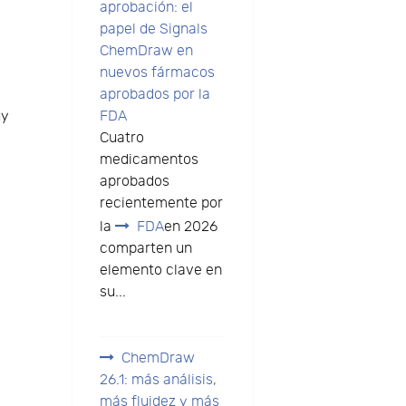
aprobación: el
papel de Signals
ChemDraw en
nuevos fármacos
aprobados por la
uy
FDA
Cuatro
medicamentos
aprobados
recientemente por
la
FDA
en 2026
comparten un
elemento clave en
su...
ChemDraw
26.1: más análisis,
más fluidez y más