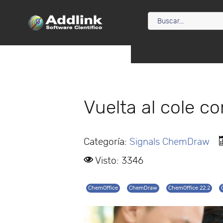
Vuelta al cole 
Categoría:
Signals ChemDraw
Visto: 3346
ChemOffice
ChemDraw
ChemOffice 22.2