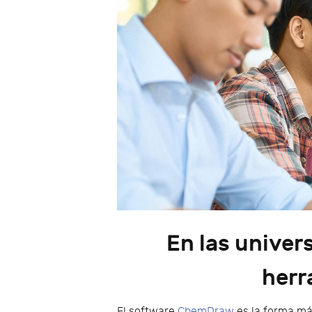
En las unive
herr
El software
ChemDraw
es la forma más