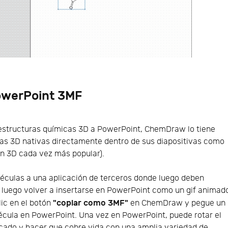
PowerPoint 3MF
 estructuras químicas 3D a PowerPoint, ChemDraw lo tiene
ras 3D nativas directamente dentro de sus diapositivas como
ón 3D cada vez más popular).
léculas a una aplicación de terceros donde luego deben
luego volver a insertarse en PowerPoint como un gif animad
"copiar como 3MF"
ic en el botón
en ChemDraw y pegue un
cula en PowerPoint. Una vez en PowerPoint, puede rotar el
cado y hacer que cobre vida con una amplia variedad de