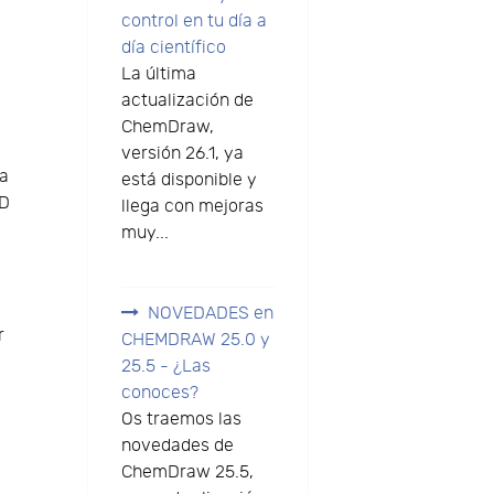
control en tu día a
día científico
La última
actualización de
ChemDraw,
versión 26.1, ya
ra
está disponible y
3D
llega con mejoras
muy...
NOVEDADES en
r
CHEMDRAW 25.0 y
25.5 - ¿Las
conoces?
Os traemos las
novedades de
ChemDraw 25.5,