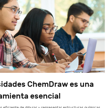
rsidades ChemDraw es una
amienta esencial
 eficiente de dibujar y representar estructuras químicas