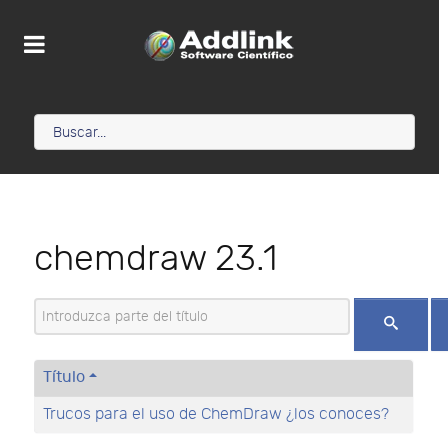
chemdraw 23.1
Introduzca parte del título
Título
Trucos para el uso de ChemDraw ¿los conoces?