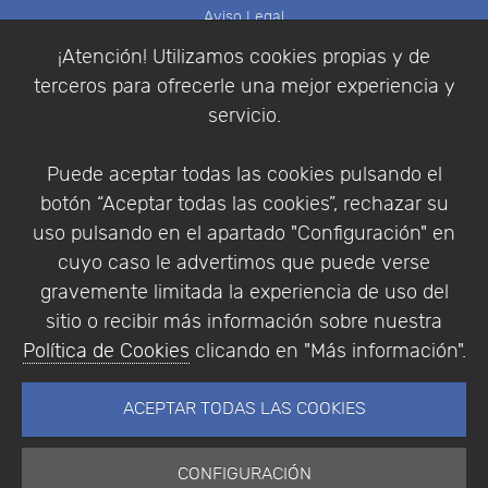
Aviso Legal
Política de Cookies
¡Atención! Utilizamos cookies propias y de
Política de Privacidad
terceros para ofrecerle una mejor experiencia y
Condiciones de compra
servicio.
Identificarse
Registrarse
Puede aceptar todas las cookies pulsando el
botón “Aceptar todas las cookies”, rechazar su
uso pulsando en el apartado "Configuración" en
cuyo caso le advertimos que puede verse
Empresa
|
Aviso Legal
|
Política de Privacidad
|
gravemente limitada la experiencia de uso del
Política de Cookies
sitio o recibir más información sobre nuestra
© Copyright 1994 - 2026. Addlink Software
Política de Cookies
clicando en "Más información".
Científico, S.L.
Distribuidor de soluciones software para España y
ACEPTAR TODAS LAS COOKIES
Portugal.
CONFIGURACIÓN