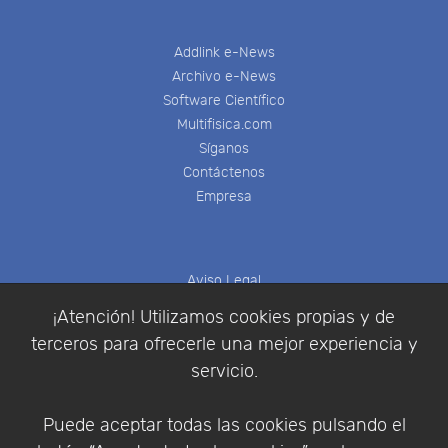
Addlink e-News
Archivo e-News
Software Científico
Multifisica.com
Síganos
Contáctenos
Empresa
Aviso Legal
Política de Cookies
¡Atención! Utilizamos cookies propias y de
Política de Privacidad
terceros para ofrecerle una mejor experiencia y
Condiciones de compra
servicio.
Identificarse
Registrarse
Puede aceptar todas las cookies pulsando el