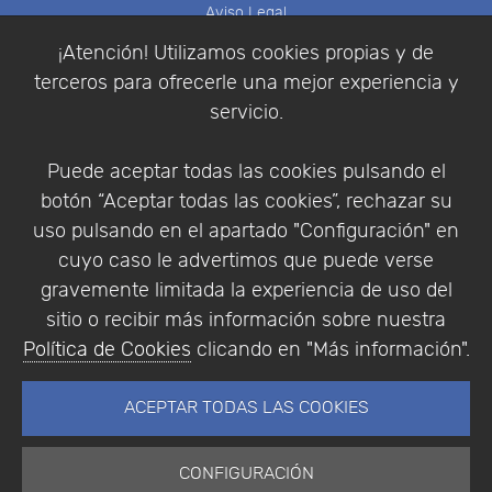
Aviso Legal
Política de Cookies
¡Atención! Utilizamos cookies propias y de
Política de Privacidad
terceros para ofrecerle una mejor experiencia y
Condiciones de compra
servicio.
Identificarse
Registrarse
Puede aceptar todas las cookies pulsando el
botón “Aceptar todas las cookies”, rechazar su
uso pulsando en el apartado "Configuración" en
cuyo caso le advertimos que puede verse
Empresa
|
Aviso Legal
|
Política de Privacidad
|
gravemente limitada la experiencia de uso del
Política de Cookies
sitio o recibir más información sobre nuestra
© Copyright 1994 - 2026. Addlink Software
Política de Cookies
clicando en "Más información".
Científico, S.L.
Distribuidor de soluciones software para España y
ACEPTAR TODAS LAS COOKIES
Portugal.
CONFIGURACIÓN