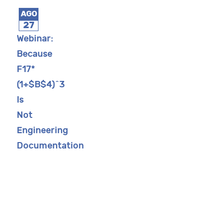
AGO
27
Webinar:
Because
F17*
(1+$B$4)^3
Is
Not
Engineering
Documentation