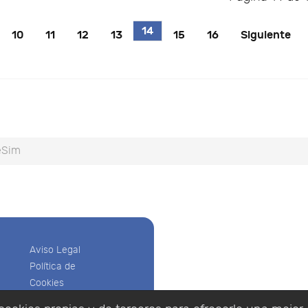
14
10
11
12
13
15
16
Siguiente
eSim
Aviso Legal
Política de
Cookies
Política de