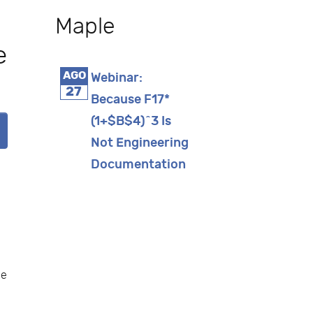
Maple
e
AGO
Webinar:
27
Because F17*
(1+$B$4)^3 Is
Not Engineering
Documentation
de