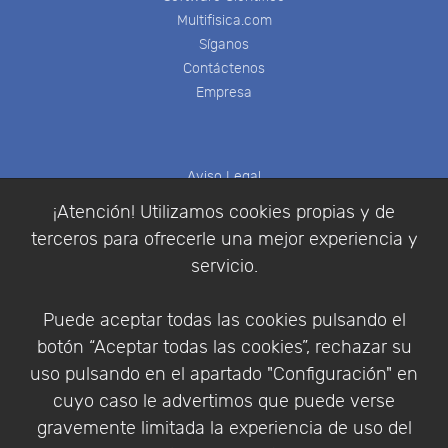
Multifisica.com
Síganos
Contáctenos
Empresa
Aviso Legal
Política de Cookies
¡Atención! Utilizamos cookies propias y de
Política de Privacidad
terceros para ofrecerle una mejor experiencia y
Condiciones de compra
servicio.
Identificarse
Registrarse
Puede aceptar todas las cookies pulsando el
botón “Aceptar todas las cookies”, rechazar su
uso pulsando en el apartado "Configuración" en
cuyo caso le advertimos que puede verse
Empresa
|
Aviso Legal
|
Política de Privacidad
|
gravemente limitada la experiencia de uso del