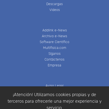
Descargas
Videos
Addlink e-News
Archivo e-News
Software Científico
Multifisica.com
Síganos
Contáctenos
Empresa
Aviso Legal
Política de Cookies
¡Atención! Utilizamos cookies propias y de
Política de Privacidad
terceros para ofrecerle una mejor experiencia y
Condiciones de compra
servicio.