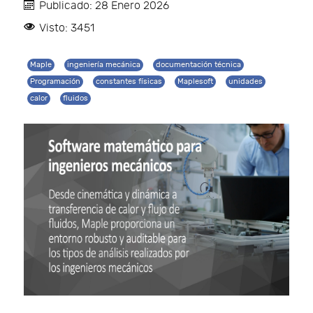
Publicado: 28 Enero 2026
Visto: 3451
Maple
ingeniería mecánica
documentación técnica
Programación
constantes físicas
Maplesoft
unidades
calor
fluidos