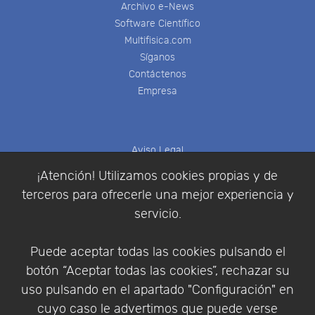
Archivo e-News
Software Científico
Multifisica.com
Síganos
Contáctenos
Empresa
Aviso Legal
Política de Cookies
¡Atención! Utilizamos cookies propias y de
Política de Privacidad
terceros para ofrecerle una mejor experiencia y
Condiciones de compra
servicio.
Identificarse
Registrarse
Puede aceptar todas las cookies pulsando el
botón “Aceptar todas las cookies”, rechazar su
uso pulsando en el apartado "Configuración" en
cuyo caso le advertimos que puede verse