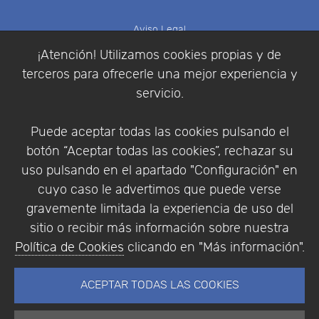
Aviso Legal
Política de Cookies
¡Atención! Utilizamos cookies propias y de
Política de Privacidad
terceros para ofrecerle una mejor experiencia y
Condiciones de compra
servicio.
Identificarse
Registrarse
Puede aceptar todas las cookies pulsando el
botón “Aceptar todas las cookies”, rechazar su
uso pulsando en el apartado "Configuración" en
cuyo caso le advertimos que puede verse
Empresa
|
Aviso Legal
|
Política de Privacidad
|
gravemente limitada la experiencia de uso del
Política de Cookies
sitio o recibir más información sobre nuestra
© Copyright 1994 - 2026. Addlink Software
Política de Cookies
clicando en "Más información".
Científico, S.L.
Distribuidor de soluciones software para España y
ACEPTAR TODAS LAS COOKIES
Portugal.