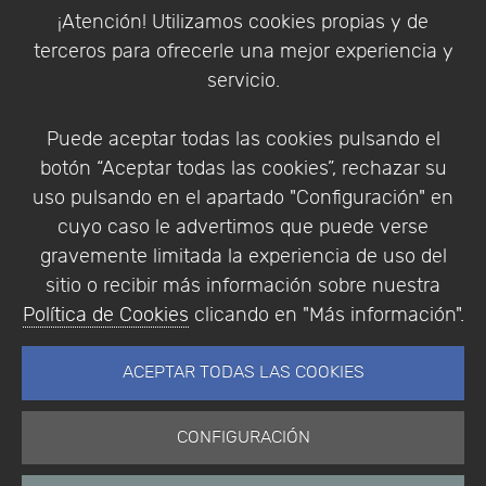
Política de Cookies
¡Atención! Utilizamos cookies propias y de
Política de Privacidad
terceros para ofrecerle una mejor experiencia y
Condiciones de compra
servicio.
Identificarse
Registrarse
Puede aceptar todas las cookies pulsando el
botón “Aceptar todas las cookies”, rechazar su
uso pulsando en el apartado "Configuración" en
cuyo caso le advertimos que puede verse
Empresa
|
Aviso Legal
|
Política de Privacidad
|
gravemente limitada la experiencia de uso del
Política de Cookies
sitio o recibir más información sobre nuestra
© Copyright 1994 - 2026. Addlink Software
Política de Cookies
clicando en "Más información".
Científico, S.L.
Distribuidor de soluciones software para España y
ACEPTAR TODAS LAS COOKIES
Portugal.
CONFIGURACIÓN