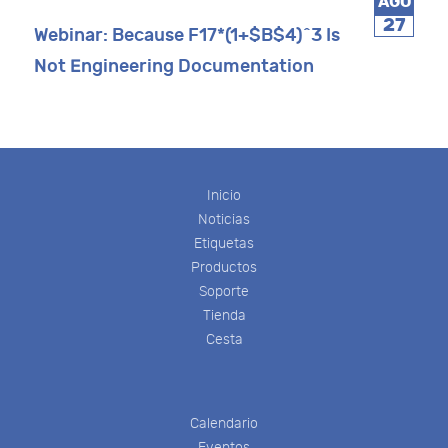
AGO
27
Webinar: Because F17*(1+$B$4)^3 Is
Not Engineering Documentation
Inicio
Noticias
Etiquetas
Productos
Soporte
Tienda
Cesta
Calendario
Eventos