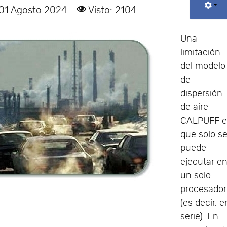
 01 Agosto 2024
Visto: 2104
Una
limitación
del modelo
de
dispersión
de aire
CALPUFF e
que solo s
puede
ejecutar e
un solo
procesador
(es decir, e
serie). En