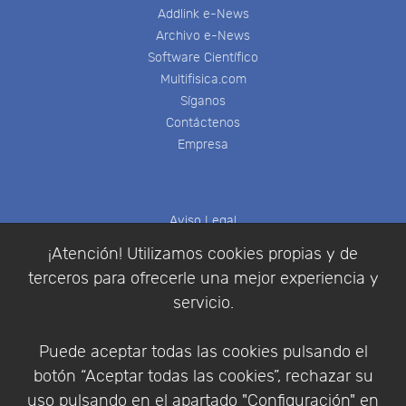
Addlink e-News
Archivo e-News
Software Científico
Multifisica.com
Síganos
Contáctenos
Empresa
Aviso Legal
Política de Cookies
¡Atención! Utilizamos cookies propias y de
Política de Privacidad
terceros para ofrecerle una mejor experiencia y
Condiciones de compra
servicio.
Identificarse
Registrarse
Puede aceptar todas las cookies pulsando el
botón “Aceptar todas las cookies”, rechazar su
uso pulsando en el apartado "Configuración" en