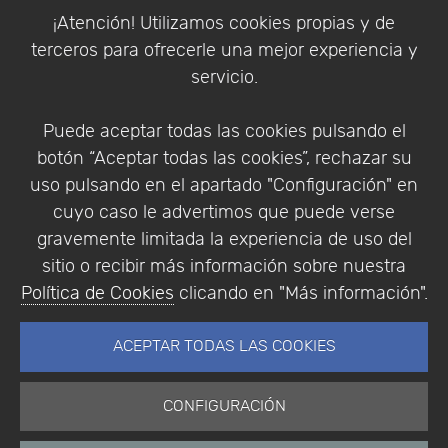
Política de Cookies
¡Atención! Utilizamos cookies propias y de
Política de Privacidad
terceros para ofrecerle una mejor experiencia y
Condiciones de compra
servicio.
Identificarse
Registrarse
Puede aceptar todas las cookies pulsando el
botón “Aceptar todas las cookies”, rechazar su
uso pulsando en el apartado "Configuración" en
cuyo caso le advertimos que puede verse
Empresa
|
Aviso Legal
|
Política de Privacidad
|
gravemente limitada la experiencia de uso del
Política de Cookies
sitio o recibir más información sobre nuestra
© Copyright 1994 - 2026. Addlink Software
Política de Cookies
clicando en "Más información".
Científico, S.L.
Distribuidor de soluciones software para España y
ACEPTAR TODAS LAS COOKIES
Portugal.
CONFIGURACIÓN