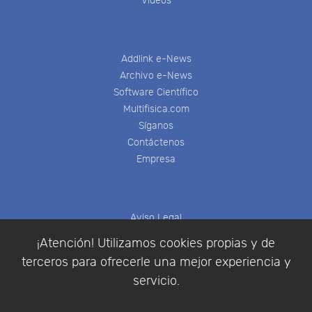
Videos
Addlink e-News
Archivo e-News
Software Científico
Multifisica.com
Síganos
Contáctenos
Empresa
Aviso Legal
Política de Cookies
¡Atención! Utilizamos cookies propias y de
Política de Privacidad
terceros para ofrecerle una mejor experiencia y
Condiciones de compra
servicio.
Identificarse
Registrarse