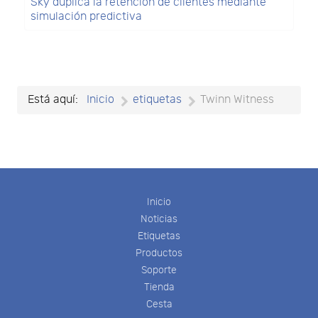
Sky duplica la retención de clientes mediante
simulación predictiva
Está aquí:
Inicio
etiquetas
Twinn Witness
Inicio
Noticias
Etiquetas
Productos
Soporte
Tienda
Cesta