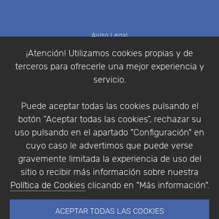
Aviso Legal
Política de Cookies
¡Atención! Utilizamos cookies propias y de
Política de Privacidad
terceros para ofrecerle una mejor experiencia y
Condiciones de compra
servicio.
Identificarse
Registrarse
Puede aceptar todas las cookies pulsando el
botón “Aceptar todas las cookies”, rechazar su
uso pulsando en el apartado "Configuración" en
cuyo caso le advertimos que puede verse
Empresa
|
Aviso Legal
|
Política de Privacidad
|
gravemente limitada la experiencia de uso del
Política de Cookies
sitio o recibir más información sobre nuestra
© Copyright 1994 - 2026. Addlink Software
Política de Cookies
clicando en "Más información".
Científico, S.L.
Distribuidor de soluciones software para España y
ACEPTAR TODAS LAS COOKIES
Portugal.