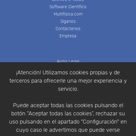
Software Científico
Multifisica.com
Síganos
Contáctenos
Empresa
Aviso Legal
Política de Cookies
¡Atención! Utilizamos cookies propias y de
Política de Privacidad
terceros para ofrecerle una mejor experiencia y
Condiciones de compra
servicio.
Identificarse
Registrarse
Puede aceptar todas las cookies pulsando el
botón “Aceptar todas las cookies”, rechazar su
uso pulsando en el apartado "Configuración" en
cuyo caso le advertimos que puede verse