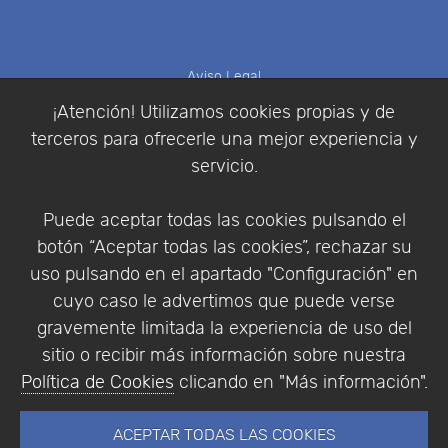
Aviso Legal
Política de Cookies
¡Atención! Utilizamos cookies propias y de
Política de Privacidad
terceros para ofrecerle una mejor experiencia y
Condiciones de compra
servicio.
Identificarse
Registrarse
Puede aceptar todas las cookies pulsando el
botón “Aceptar todas las cookies”, rechazar su
uso pulsando en el apartado "Configuración" en
cuyo caso le advertimos que puede verse
Empresa
|
Aviso Legal
|
Política de Privacidad
|
gravemente limitada la experiencia de uso del
Política de Cookies
sitio o recibir más información sobre nuestra
© Copyright 1994 - 2026. Addlink Software
Política de Cookies
clicando en "Más información".
Científico, S.L.
Distribuidor de soluciones software para España y
ACEPTAR TODAS LAS COOKIES
Portugal.